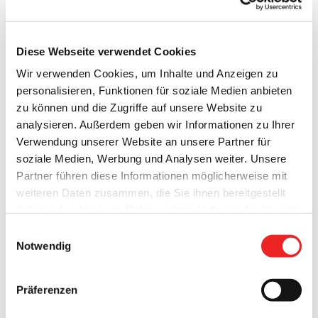
Diese Webseite verwendet Cookies
Wir verwenden Cookies, um Inhalte und Anzeigen zu
personalisieren, Funktionen für soziale Medien anbieten
zu können und die Zugriffe auf unsere Website zu
analysieren. Außerdem geben wir Informationen zu Ihrer
Verwendung unserer Website an unsere Partner für
Über ein
neues
, funktionales
Fahrzeug
freut sich der Leiter
soziale Medien, Werbung und Analysen weiter. Unsere
des gemeindeeigenen
Bauhofes
, Uwe Overlander. Nach
Partner führen diese Informationen möglicherweise mit
einer öffentlichen Ausschreibung wurde ein „Renault
weiteren Daten zusammen, die Sie ihnen bereitgestellt
Master“ angeschafft.
haben oder die sie im Rahmen Ihrer Nutzung der Dienste
gesammelt haben. Technisch notwendige Cookies
Der Auftrag ging an die Firma Janssen Automobile Aurich
Einwilligungsauswahl
werden auch bei der Auswahl von
ablehnen
gesetzt.
Notwendig
GmbH, Zweigstelle Leer (als Generalunternehmer), der
Weitere Infos finden Sie in
Aufbau erfolgte durch die Firma Schoon Fahrzeugsysteme
unserem
Datenschutzhinweis
.
Impressum
GmbH, Wiesmoor (als Zulieferer). Die Anschaffungskosten
Präferenzen
lagen bei rund 50.000,- Euro, die zuvor durch den Haushalt
2019 bereitgestellt worden sind.