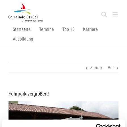
Zum
Inhalt
springen
Startseite
Termine
Top 15
Karriere
Ausbildung
Zurück
Vor
Fuhrpark vergrößert!
Zeige
grösseres
Bild