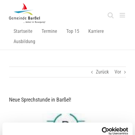
Zum
Inhalt
springen
Startseite
Termine
Top 15
Karriere
Ausbildung
Zurück
Vor
Neue Sprechstunde in Barßel!
Zeige
grösseres
Bild