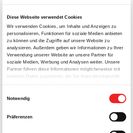
Diese Webseite verwendet Cookies
Wir verwenden Cookies, um Inhalte und Anzeigen zu
personalisieren, Funktionen für soziale Medien anbieten
zu können und die Zugriffe auf unsere Website zu
analysieren. Außerdem geben wir Informationen zu Ihrer
Einrichtung einer neuen Sprechstunde in Barßel durch den
Verwendung unserer Website an unsere Partner für
Betreuungsverein Cloppenburg
soziale Medien, Werbung und Analysen weiter. Unsere
Partner führen diese Informationen möglicherweise mit
künftig – an jedem 3. Dienstag im Monat von 9.oo Uhr bis
weiteren Daten zusammen, die Sie ihnen bereitgestellt
10:30 Uhr im Rathaus der Gemeinde Barßel!
haben oder die sie im Rahmen Ihrer Nutzung der Dienste
gesammelt haben. Technisch notwendige Cookies
Auf Initiative des Amtsgericht Cloppenburg und des
Einwilligungsauswahl
werden auch bei der Auswahl von
ablehnen
gesetzt.
Landkreises Cloppenburg wurde 1993 der Betreuungsverein
Notwendig
Weitere Infos finden Sie in
Cloppenburg e.V. gegründet. Neben Privatpersonen traten
unserem
Datenschutzhinweis
.
Impressum
die Städte und Gemeinden des Landkreises Cloppenburg
Präferenzen
dem Verein mit Sitz in Cloppenburg bei.
Der Verein bietet kostenfreie Beratungen und