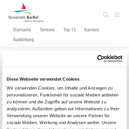
Zum
Inhalt
springen
Startseite
Termine
Top 15
Karriere
Ausbildung
Zurück
Vor
Diese Webseite verwendet Cookies
Wir verwenden Cookies, um Inhalte und Anzeigen zu
Information über eine beabsichtigte beschränkte
personalisieren, Funktionen für soziale Medien anbieten
zu können und die Zugriffe auf unsere Website zu
Ausschreibung
analysieren. Außerdem geben wir Informationen zu Ihrer
Zeige
Verwendung unserer Website an unsere Partner für
grösseres
soziale Medien, Werbung und Analysen weiter. Unsere
Bild