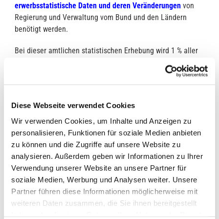
erwerbsstatistische Daten und deren Veränderungen
von
Regierung und Verwaltung vom Bund und den Ländern
benötigt werden.
Bei dieser amtlichen statistischen Erhebung wird 1 % aller
Haushalte befragt.
Die Erhebung wird durch vom Landesamt
ausgewählte
Erhebungsbeauftragte
mit Laptop durchgeführt.
Sie haben
Diese Webseite verwendet Cookies
einen amtlichen Ausweis
, wurden in ihre Aufgaben
eingewiesen und sind über alle Angaben, die ihnen bei ihrer
Wir verwenden Cookies, um Inhalte und Anzeigen zu
Tätigkeit bekannt geworden sind, zur Verschwiegenheit
personalisieren, Funktionen für soziale Medien anbieten
verpflichtet.
zu können und die Zugriffe auf unsere Website zu
analysieren. Außerdem geben wir Informationen zu Ihrer
Nach der
Stichprobenauswahl
vom Bundesamt finden die
Verwendung unserer Website an unsere Partner für
Mikrozensus-
Haushaltsbefragungen 2019 in Barßel in
soziale Medien, Werbung und Analysen weiter. Unsere
verschiedenen Monaten
statt.
Partner führen diese Informationen möglicherweise mit
weiteren Daten zusammen, die Sie ihnen bereitgestellt
Die
nachstehende Auflistung
kennzeichnet das
Gebiet der
haben oder die sie im Rahmen Ihrer Nutzung der Dienste