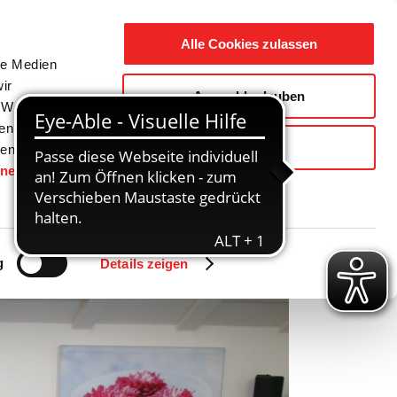
Suche
Ausbildung
Alle Cookies zulassen
nach:
le Medien
ir
Auswahl erlauben
reizeit
Gemeinde / Geschichte
, Werbung
ren Daten
Ablehnen
ienste
hnen
gesetzt.
Zurück
Vor
g
Details zeigen