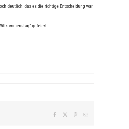
ch deutlich, das es die richtige Entscheidung war,
Willkommenstag“ gefeiert.
Facebook
X
Pinterest
E-
Mail