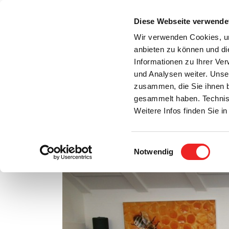
Zum
Inhalt
Diese Webseite verwende
S
springen
Wir verwenden Cookies, um
anbieten zu können und di
Aktuelles
Bürgerservice
Rats- / Bürger
Informationen zu Ihrer Ve
und Analysen weiter. Unse
zusammen, die Sie ihnen b
gesammelt haben. Technis
Weitere Infos finden Sie 
Einwilligungsauswahl
Willkommen im Leben!
Notwendig
Zeige
grösseres
Bild