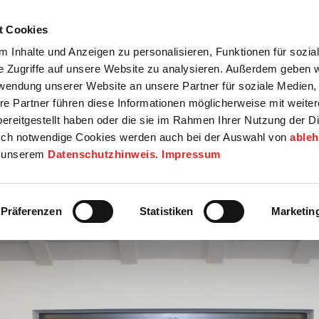
t Cookies
tartseite
Termine
Top 15
Karriere
 Inhalte und Anzeigen zu personalisieren, Funktionen für sozia
e Zugriffe auf unsere Website zu analysieren. Außerdem geben w
info
Wirtschaft / Wohnen
Bildung / Soziales
Touristik / F
rwendung unserer Website an unsere Partner für soziale Medien
re Partner führen diese Informationen möglicherweise mit weite
ereitgestellt haben oder die sie im Rahmen Ihrer Nutzung der D
ch notwendige Cookies werden auch bei der Auswahl von
able
in unserem
Datenschutzhinweis
.
Impressum
Präferenzen
Statistiken
Marketin