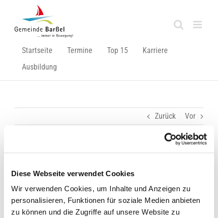
Zum
Inhalt
springen
Startseite
Termine
Top 15
Karriere
Ausbildung
Zurück
Vor
Brücke für Instandsetzungsarbeiten gesperrt!
Diese Webseite verwendet Cookies
Zeige
Wir verwenden Cookies, um Inhalte und Anzeigen zu
grösseres
personalisieren, Funktionen für soziale Medien anbieten
Bild
zu können und die Zugriffe auf unsere Website zu