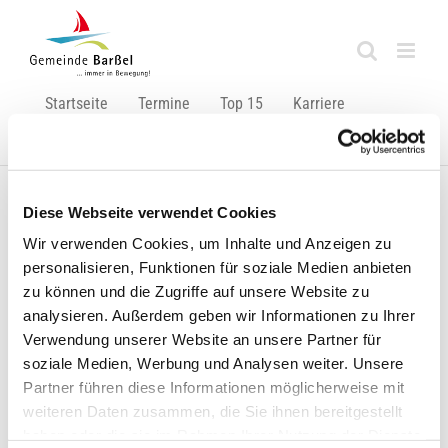
Zum
Inhalt
springen
Startseite
Termine
Top 15
Karriere
Ausbildung
Diese Webseite verwendet Cookies
Zurück
Vor
Wir verwenden Cookies, um Inhalte und Anzeigen zu
personalisieren, Funktionen für soziale Medien anbieten
zu können und die Zugriffe auf unsere Website zu
analysieren. Außerdem geben wir Informationen zu Ihrer
Hafen-Bad kommenden Dienstag geschlossen!
Verwendung unserer Website an unsere Partner für
soziale Medien, Werbung und Analysen weiter. Unsere
Zeige
Partner führen diese Informationen möglicherweise mit
grösseres
weiteren Daten zusammen, die Sie ihnen bereitgestellt
Bild
haben oder die sie im Rahmen Ihrer Nutzung der Dienste