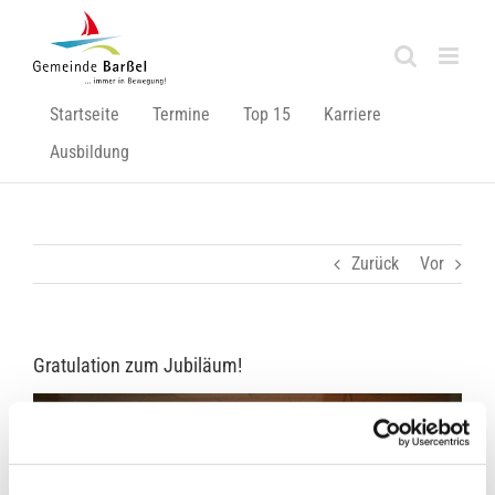
Zum
Inhalt
springen
Startseite
Termine
Top 15
Karriere
Ausbildung
Zurück
Vor
Gratulation zum Jubiläum!
Zeige
grösseres
Bild