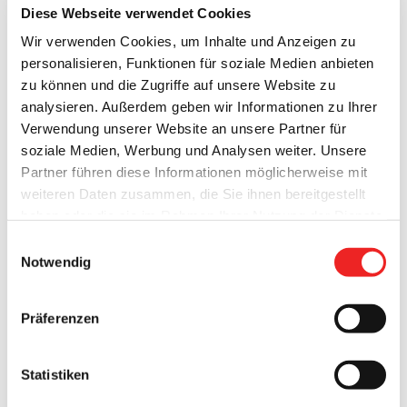
Diese Webseite verwendet Cookies
Wir verwenden Cookies, um Inhalte und Anzeigen zu
personalisieren, Funktionen für soziale Medien anbieten
zu können und die Zugriffe auf unsere Website zu
analysieren. Außerdem geben wir Informationen zu Ihrer
Verwendung unserer Website an unsere Partner für
soziale Medien, Werbung und Analysen weiter. Unsere
Partner führen diese Informationen möglicherweise mit
Zum
40-jährigen Dienstjubiläum
von
weiteren Daten zusammen, die Sie ihnen bereitgestellt
Gemeindebrandmeister Uwe Schröder
gratulierte am
haben oder die sie im Rahmen Ihrer Nutzung der Dienste
vergangenen Sonntag, dem 15. April, eine Abordnung des
gesammelt haben. Technisch notwendige Cookies
Einwilligungsauswahl
Kommandos der
Freiwilligen Feuerwehr Barßel
sowie
werden auch bei der Auswahl von
ablehnen
gesetzt.
Notwendig
Bürgermeister Anhuth.
Weitere Infos finden Sie in
unserem
Datenschutzhinweis
.
Impressum
Bürgermeister Anhuth überreichte das
niedersächsische
Präferenzen
Ehrenzeichen f
ür den 40-jährigen Dienst im
Feuerlöschwesen sowie die dazugehörige
Urkunde vom
Statistiken
Nds. Innenminister.