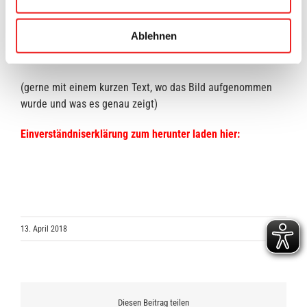
Hinweise:⇓
Ablehnen
Fotos als „JPG“ möglichst max. 500 – 600 KB an
:
bergmann@barssel.de
(gerne mit einem kurzen Text, wo das Bild aufgenommen
wurde und was es genau zeigt)
Einverständniserklärung zum herunter laden hier:
13. April 2018
Diesen Beitrag teilen