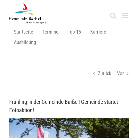
Zum
Inhalt
springen
Startseite
Termine
Top 15
Karriere
Ausbildung
Zurück
Vor
Frühling in der Gemeinde Barßel! Gemeinde startet
Fotoaktion!
Zeige
grösseres
Bild