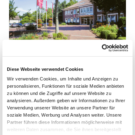
Gemeinde startet Fotoaktion!
Diese Webseite verwendet Cookies
Wir verwenden Cookies, um Inhalte und Anzeigen zu
Schicken Sie uns Ihr schönstes
Frühlingsbild
aus der
personalisieren, Funktionen für soziale Medien anbieten
Gemeinde Barßel!
zu können und die Zugriffe auf unsere Website zu
analysieren. Außerdem geben wir Informationen zu Ihrer
Haben Sie den Frühling mit Ihrer Kamera irgendwo im
Verwendung unserer Website an unsere Partner für
Gemeindegebiet eingefangen?
soziale Medien, Werbung und Analysen weiter. Unsere
Partner führen diese Informationen möglicherweise mit
Dann schicken Sie es uns zur Veröffentlichung auf unserer
weiteren Daten zusammen, die Sie ihnen bereitgestellt
Homepage. Jedes Wochenende wird in der Zeit bis zum 31.