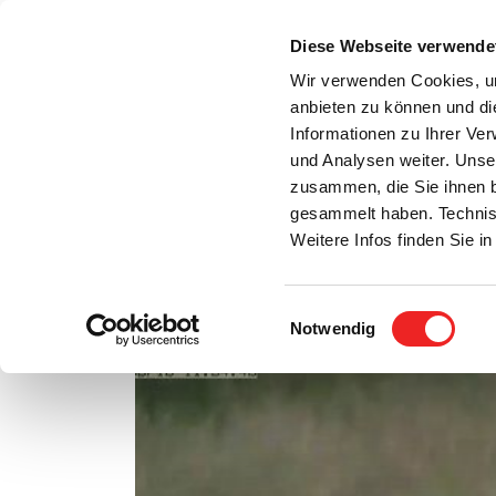
Zum
Inhalt
Diese Webseite verwende
S
springen
Wir verwenden Cookies, um
anbieten zu können und di
Aktuelles
Bürgerservice
Rats- / Bürger
Informationen zu Ihrer Ve
und Analysen weiter. Unse
zusammen, die Sie ihnen b
gesammelt haben. Technis
Weitere Infos finden Sie 
Einwilligungsauswahl
Sie sind wieder da!
Notwendig
Zeige
grösseres
Bild