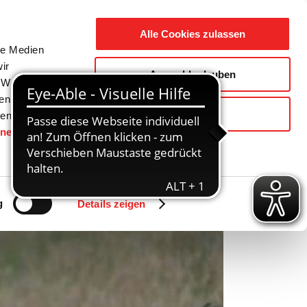
Suche
Ausbildung
Alle Cookies zulassen
nach:
le Medien
ir
Auswahl erlauben
reizeit
Gemeinde / Geschichte
, Werbung
ren Daten
Ablehnen
ienste
hnen
gesetzt.
Zurück
Vor
g
Details zeigen