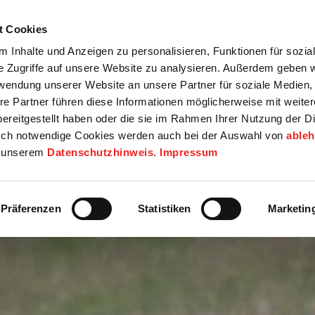
t Cookies
tartseite
Termine
Top 15
Karriere
 Inhalte und Anzeigen zu personalisieren, Funktionen für sozia
e Zugriffe auf unsere Website zu analysieren. Außerdem geben w
info
Wirtschaft / Wohnen
Bildung / Soziales
Touristik / F
rwendung unserer Website an unsere Partner für soziale Medien
re Partner führen diese Informationen möglicherweise mit weite
ereitgestellt haben oder die sie im Rahmen Ihrer Nutzung der D
ch notwendige Cookies werden auch bei der Auswahl von
able
in unserem
Datenschutzhinweis
.
Impressum
Präferenzen
Statistiken
Marketin