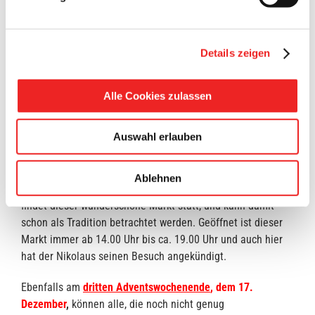
„Rund ums Pfarrheim“ in
Barßel
an der Marienstraße findet
am
Sonntag
, dem
10. Dezember
, ab 15.00 Uhr, ein
Details zeigen
„
Adventstreff
“ mit viel Rahmenprogramm statt.
Ein weiterer Höhepunkt stellt am
dritten
Alle Cookies zulassen
Adventswochenende
der
Weihnachtsmarkt
beim Moor- und
Fehnmuseum in
Elisabethfehn
dar.
Auswahl erlauben
Der OVE veranstaltet am
16. und 17. Dezember
einen
stilvollen und gemütlichen Weihnachtsmarkt vor schöner
Ablehnen
Kulisse auf dem Museumsgelände. Seit mehr als 30 Jahren
findet dieser wunderschöne Markt statt, und kann damit
schon als Tradition betrachtet werden. Geöffnet ist dieser
Markt immer ab 14.00 Uhr bis ca. 19.00 Uhr und auch hier
hat der Nikolaus seinen Besuch angekündigt.
Ebenfalls am
dritten Adventswochenende
, dem 17.
Dezember
,
können alle, die noch nicht genug