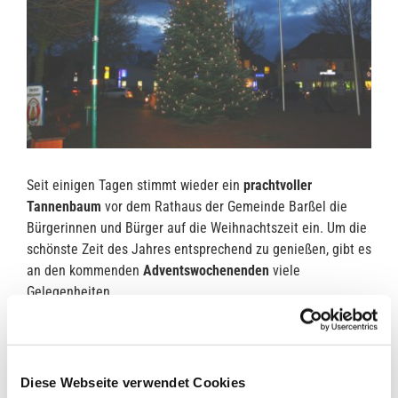
Seit einigen Tagen stimmt wieder ein
prachtvoller
Tannenbaum
vor dem Rathaus der Gemeinde Barßel die
Bürgerinnen und Bürger auf die Weihnachtszeit ein. Um die
schönste Zeit des Jahres entsprechend zu genießen, gibt es
an den kommenden
Adventswochenenden
viele
Gelegenheiten.
Los geht es am
ersten Adventswochenende
mit dem
„
Weihnachtstreff
“ am
Sonntagnachmittag
, dem
3.
Dezember
,
auf dem
Kirchplatz
in
Harkebrügge
. Der
Diese Webseite verwendet Cookies
stimmungsvolle „Treff“ wird vom Aktiv-Kreis Harkebrügge