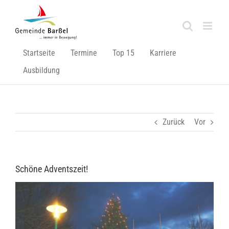
Zum
Inhalt
springen
Startseite
Termine
Top 15
Karriere
Ausbildung
Zurück
Vor
Schöne Adventszeit!
Zeige
grösseres
Bild