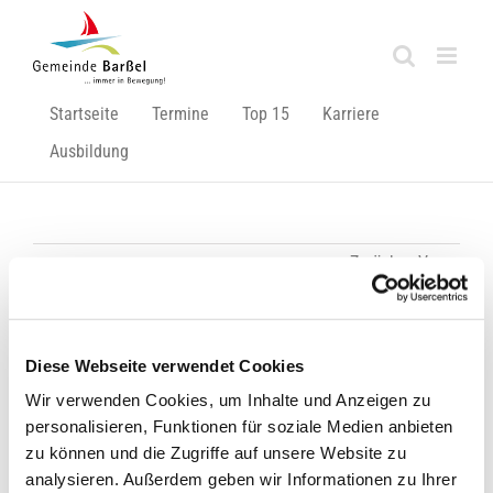
Zum
Inhalt
springen
Startseite
Termine
Top 15
Karriere
Ausbildung
Zurück
Vor
Sperrung Bahnübergang Schleusenstraße
Diese Webseite verwendet Cookies
Wir verwenden Cookies, um Inhalte und Anzeigen zu
Zeige
personalisieren, Funktionen für soziale Medien anbieten
grösseres
zu können und die Zugriffe auf unsere Website zu
Bild
analysieren. Außerdem geben wir Informationen zu Ihrer