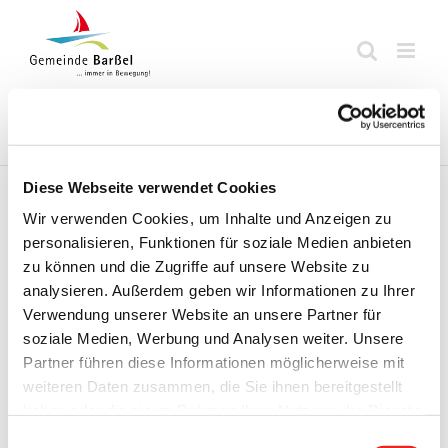
Zum
Inhalt
springen
Startseite
Termine
Top 15
Karriere
Ausbildung
Diese Webseite verwendet Cookies
Wir verwenden Cookies, um Inhalte und Anzeigen zu
Zurück
Vor
personalisieren, Funktionen für soziale Medien anbieten
zu können und die Zugriffe auf unsere Website zu
analysieren. Außerdem geben wir Informationen zu Ihrer
Verwendung unserer Website an unsere Partner für
Bekanntmachung Satzungsbeschluss „Ferienpark
soziale Medien, Werbung und Analysen weiter. Unsere
Harkebrügger See“
Partner führen diese Informationen möglicherweise mit
weiteren Daten zusammen, die Sie ihnen bereitgestellt
Mit der beigefügten Bekanntmachung tritt der
haben oder die sie im Rahmen Ihrer Nutzung der Dienste
Bebauungsplan Nr. 91 „Ferienpark -Harkebrügger See“ in
gesammelt haben. Technisch notwendige Cookies
Einwilligungsauswahl
Kraft.