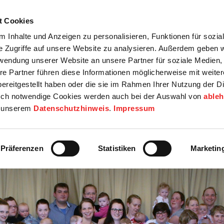
t Cookies
tartseite
Termine
Top 15
Karriere
 Inhalte und Anzeigen zu personalisieren, Funktionen für sozia
e Zugriffe auf unsere Website zu analysieren. Außerdem geben w
info
Wirtschaft / Wohnen
Bildung / Soziales
Touristik / F
rwendung unserer Website an unsere Partner für soziale Medien
re Partner führen diese Informationen möglicherweise mit weite
ereitgestellt haben oder die sie im Rahmen Ihrer Nutzung der D
ch notwendige Cookies werden auch bei der Auswahl von
able
in unserem
Datenschutzhinweis
.
Impressum
Präferenzen
Statistiken
Marketin