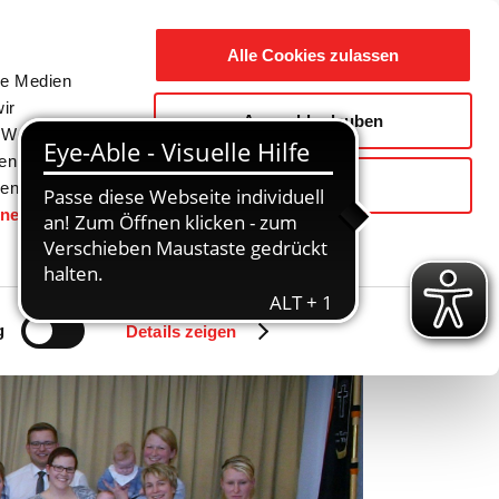
Suche
Ausbildung
Alle Cookies zulassen
nach:
le Medien
ir
Auswahl erlauben
reizeit
Gemeinde / Geschichte
, Werbung
ren Daten
Ablehnen
ienste
hnen
gesetzt.
Zurück
Vor
g
Details zeigen