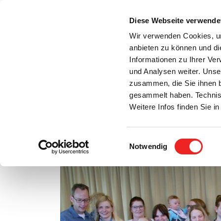
Zum
Inhalt
Diese Webseite verwende
S
springen
Wir verwenden Cookies, um
anbieten zu können und di
Aktuelles
Bürgerservice
Rats- / Bürger
Informationen zu Ihrer Ve
und Analysen weiter. Unse
zusammen, die Sie ihnen b
gesammelt haben. Technis
Weitere Infos finden Sie 
Einwilligungsauswahl
Willkommenstag für Barßeler Babys!
Notwendig
Zeige
grösseres
Bild