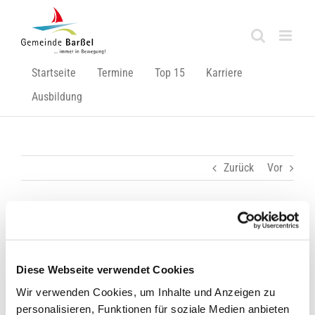
Zum
Inhalt
springen
Startseite
Termine
Top 15
Karriere
Ausbildung
Zurück
Vor
Freizeittipp fürs Wochenende!
Tolle Aktion im Moor- und Fehnmuseum!
Diese Webseite verwendet Cookies
Fledermausabend! Der Termin wurde abgesagt.
Wir verwenden Cookies, um Inhalte und Anzeigen zu
personalisieren, Funktionen für soziale Medien anbieten
Am Freitag, dem 24.06.2016, gibt es beim Moor- und