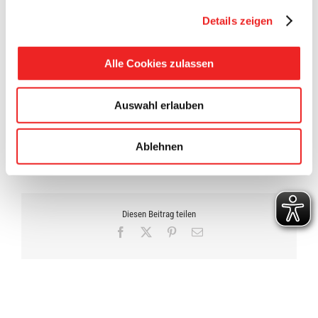
Viele Fragen, auf die Sie hoffentlich eine Antwort
Details zeigen
bekommen.
Wir wünschen allen Teilnehmern eine „spannende Nacht mit
Alle Cookies zulassen
den Fledermäusen“!
Ihre Gemeindeverwaltung
Auswahl erlauben
21. Juni 2016
Ablehnen
Diesen Beitrag teilen
Facebook
X
Pinterest
E-
Mail