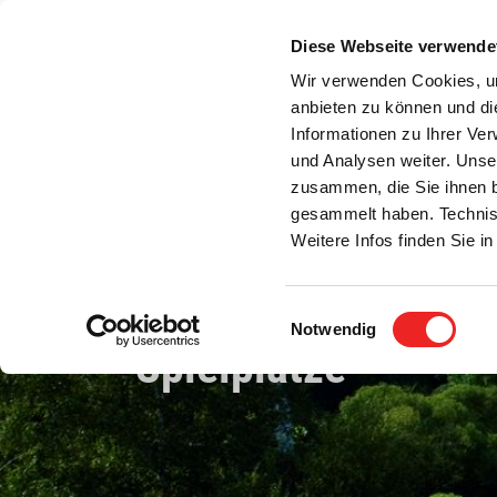
Zum
Inhalt
Diese Webseite verwende
S
springen
Wir verwenden Cookies, um
anbieten zu können und di
Aktuelles
Bürgerservice
Rats- / Bürger
Informationen zu Ihrer Ve
und Analysen weiter. Unse
zusammen, die Sie ihnen b
gesammelt haben. Technis
Weitere Infos finden Sie 
Einwilligungsauswahl
Notwendig
Spielplätze