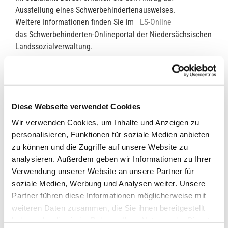
Ausstellung eines Schwerbehindertenausweises.
Weitere Informationen finden Sie im
LS-Online
das Schwerbehinderten-Onlineportal der Niedersächsischen
Landssozialverwaltung.
Antragsvordrucke können Sie außerdem auf der Homepage
des Niedersächischen Landesamts für Soziales, Jugend und
Familie herunterladen.
Diese Webseite verwendet Cookies
Klicken Sie
>>hier << für eine Weiterleitung auf die
Wir verwenden Cookies, um Inhalte und Anzeigen zu
entsprechende Homepage.
personalisieren, Funktionen für soziale Medien anbieten
zu können und die Zugriffe auf unsere Website zu
Zuständige Organisationseinheit(en)
analysieren. Außerdem geben wir Informationen zu Ihrer
Sozial-, Standes-, Ordnungs- und Meldeamt
Verwendung unserer Website an unsere Partner für
soziale Medien, Werbung und Analysen weiter. Unsere
Partner führen diese Informationen möglicherweise mit
weiteren Daten zusammen, die Sie ihnen bereitgestellt
Ansprechpartner
haben oder die sie im Rahmen Ihrer Nutzung der Dienste