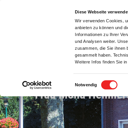
Zum
Inhalt
Diese Webseite verwende
S
springen
Wir verwenden Cookies, um
anbieten zu können und di
Aktuelles
Bürgerservice
Rats- / Bürger
Informationen zu Ihrer Ve
und Analysen weiter. Unse
zusammen, die Sie ihnen b
gesammelt haben. Technis
Weitere Infos finden Sie 
Einwilligungsauswahl
Notwendig
Frau Mona Hellmers