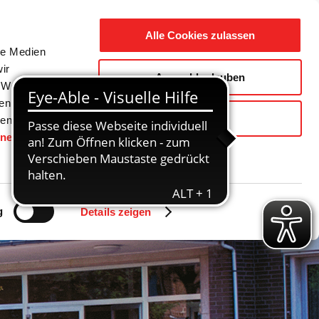
Suche
Ausbildung
Alle Cookies zulassen
nach:
le Medien
ir
Auswahl erlauben
reizeit
Gemeinde / Geschichte
, Werbung
ren Daten
Ablehnen
ienste
hnen
gesetzt.
g
Details zeigen