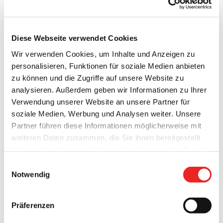
Vorname*:
Diese Webseite verwendet Cookies
Wir verwenden Cookies, um Inhalte und Anzeigen zu
Straße, Hnr.:
personalisieren, Funktionen für soziale Medien anbieten
zu können und die Zugriffe auf unsere Website zu
analysieren. Außerdem geben wir Informationen zu Ihrer
PLZ:
Verwendung unserer Website an unsere Partner für
soziale Medien, Werbung und Analysen weiter. Unsere
Partner führen diese Informationen möglicherweise mit
Ort:
weiteren Daten zusammen, die Sie ihnen bereitgestellt
haben oder die sie im Rahmen Ihrer Nutzung der Dienste
gesammelt haben. Technisch notwendige Cookies
Einwilligungsauswahl
E-Mail*:
werden auch bei der Auswahl von
ablehnen
gesetzt.
Notwendig
Weitere Infos finden Sie in
unserem
Datenschutzhinweis
.
Impressum
Telefon:
Präferenzen