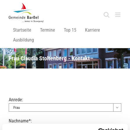
Zum
Inhalt
springen
Startseite
Termine
Top 15
Karriere
Ausbildung
Frau Claudia Stoltenberg - Kontakt
Anrede:

Nachname*: