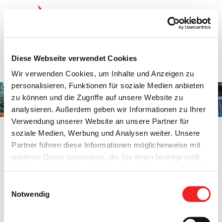
Zum
Inhalt
springen
Startseite
Termine
Top 15
Karriere
Diese Webseite verwendet Cookies
Ausbildung
Wir verwenden Cookies, um Inhalte und Anzeigen zu
personalisieren, Funktionen für soziale Medien anbieten
zu können und die Zugriffe auf unsere Website zu
Bürgergeld
analysieren. Außerdem geben wir Informationen zu Ihrer
Verwendung unserer Website an unsere Partner für
soziale Medien, Werbung und Analysen weiter. Unsere
Partner führen diese Informationen möglicherweise mit
weiteren Daten zusammen, die Sie ihnen bereitgestellt
Bürgergeld
haben oder die sie im Rahmen Ihrer Nutzung der Dienste
gesammelt haben. Technisch notwendige Cookies
Diese Aufgabe wird von der Jobcenter Friesoyhte, Thüler
Einwilligungsauswahl
werden auch bei der Auswahl von
ablehnen
gesetzt.
Notwendig
Straße 3, 26129 Friesoythe ausgeführt.
Weitere Infos finden Sie in
Weitere Informationen zum Bürgergeld finden Sie
hier
.
unserem
Datenschutzhinweis
.
Impressum