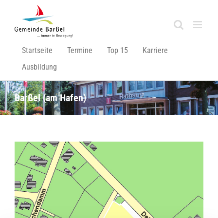
Zum
Inhalt
springen
Startseite
Termine
Top 15
Karriere
Ausbildung
Barßel (am Hafen)