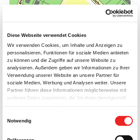
Diese Webseite verwendet Cookies
Wir verwenden Cookies, um Inhalte und Anzeigen zu
personalisieren, Funktionen für soziale Medien anbieten
zu können und die Zugriffe auf unsere Website zu
analysieren. Außerdem geben wir Informationen zu Ihrer
Verwendung unserer Website an unsere Partner für
soziale Medien, Werbung und Analysen weiter. Unsere
Partner führen diese Informationen möglicherweise mit
weiteren Daten zusammen, die Sie ihnen bereitgestellt
haben oder die sie im Rahmen Ihrer Nutzung der Dienste
gesammelt haben. Technisch notwendige Cookies
Einwilligungsauswahl
werden auch bei der Auswahl von
ablehnen
gesetzt.
Notwendig
Wohnbaugebiete in der Gemeinde Barßel
Weitere Infos finden Sie in
unserem
Datenschutzhinweis
.
Impressum