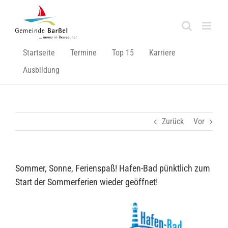
Zum
Inhalt
springen
Startseite
Termine
Top 15
Karriere
Ausbildung
Zurück
Vor
Sommer, Sonne, Ferienspaß! Hafen-Bad pünktlich zum
Start der Sommerferien wieder geöffnet!
Zeige
grösseres
Bild