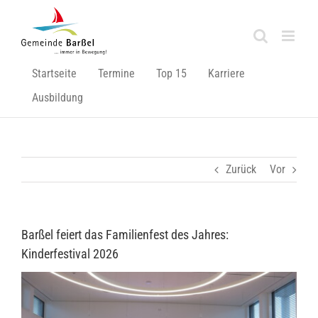
Zum
Inhalt
springen
Startseite
Termine
Top 15
Karriere
Ausbildung
Zurück
Vor
Barßel feiert das Familienfest des Jahres:
Kinderfestival 2026
Zeige
grösseres
Bild