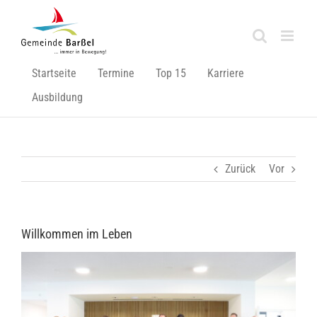
Zum
Inhalt
springen
Startseite
Termine
Top 15
Karriere
Ausbildung
Zurück
Vor
Willkommen im Leben
Zeige
grösseres
Bild