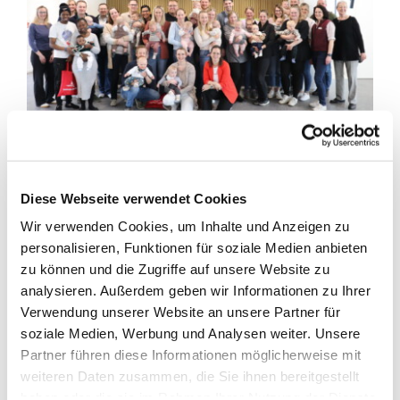
Gemeinde Barßel begrüßt ihre jüngsten Bürgerinnen und
Diese Webseite verwendet Cookies
Bürger
Wir verwenden Cookies, um Inhalte und Anzeigen zu
Im neuen Bürgersaal der Gemeinde Barßel fand am
personalisieren, Funktionen für soziale Medien anbieten
Vormittag des 20.03.2026 der traditionelle Empfang
zu können und die Zugriffe auf unsere Website zu
„Willkommen im Leben“ statt, zu dem der Bürgermeister
analysieren. Außerdem geben wir Informationen zu Ihrer
gemeinsam mit der Gleichstellungsbeauftragten Brigitte
Verwendung unserer Website an unsere Partner für
Siebum eingela
soziale Medien, Werbung und Analysen weiter. Unsere
den hatte. Die Veranstaltung richtete sich an alle Familien,
Partner führen diese Informationen möglicherweise mit
deren Babys zwischen dem 1. Juli 2025 und dem 31.
weiteren Daten zusammen, die Sie ihnen bereitgestellt
Dezember 2025 geboren wurden. Insgesamt 20 Familien
haben oder die sie im Rahmen Ihrer Nutzung der Dienste