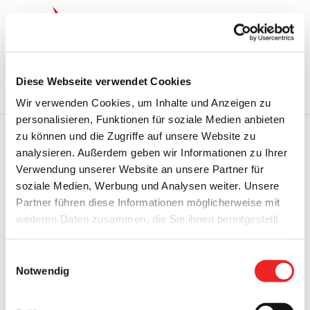
Zum
Inhalt
springen
Startseite
Termine
Top 15
Karriere
Diese Webseite verwendet Cookies
Ausbildung
Wir verwenden Cookies, um Inhalte und Anzeigen zu
personalisieren, Funktionen für soziale Medien anbieten
zu können und die Zugriffe auf unsere Website zu
analysieren. Außerdem geben wir Informationen zu Ihrer
Zurück
Vor
Verwendung unserer Website an unsere Partner für
soziale Medien, Werbung und Analysen weiter. Unsere
Partner führen diese Informationen möglicherweise mit
weiteren Daten zusammen, die Sie ihnen bereitgestellt
Bekanntmachung der Amprion GmbH über die
haben oder die sie im Rahmen Ihrer Nutzung der Dienste
Ankündigung von Vorarbeiten
gesammelt haben. Technisch notwendige Cookies
Einwilligungsauswahl
werden auch bei der Auswahl von
ablehnen
gesetzt.
Notwendig
Es sind Vorarbeiten für Netzausbauvorhaben der Offshore-
Weitere Infos finden Sie in
Projekte BalWin1 und BalWin2 geplant.
unserem
Datenschutzhinweis
.
Impressum