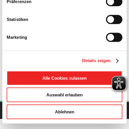
Präferenzen
Nähere Informationen entnehmen Sie bitte der
beigefügten
Bekanntmachung der Amprion GmbH –
hier
⇒
Statistiken
27. März 2026
Marketing
Diesen Beitrag teilen
Details zeigen
Facebook
X
Pinterest
E-
Mail
Alle Cookies zulassen
Auswahl erlauben
Copyright Gemeinde Barßel | All Rights Reserved | Powered by
upcommerce.de
Ablehnen