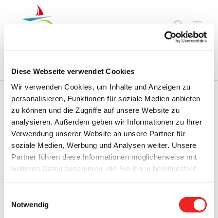
Zum
Inhalt
springen
Startseite
Termine
Top 15
Karriere
Ausbildung
Diese Webseite verwendet Cookies
Wir verwenden Cookies, um Inhalte und Anzeigen zu
personalisieren, Funktionen für soziale Medien anbieten
zu können und die Zugriffe auf unsere Website zu
Zurück
Vor
analysieren. Außerdem geben wir Informationen zu Ihrer
Verwendung unserer Website an unsere Partner für
soziale Medien, Werbung und Analysen weiter. Unsere
Partner führen diese Informationen möglicherweise mit
Jahrgang 5, Ausgabe 9-2026, vom 04.03.2026
weiteren Daten zusammen, die Sie ihnen bereitgestellt
Zeige
haben oder die sie im Rahmen Ihrer Nutzung der Dienste
grösseres
gesammelt haben. Technisch notwendige Cookies
Einwilligungsauswahl
Bild
werden auch bei der Auswahl von
ablehnen
gesetzt.
Notwendig
Weitere Infos finden Sie in