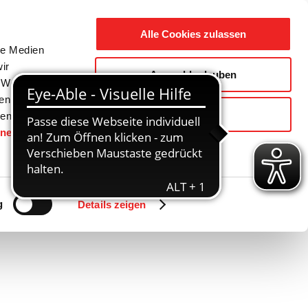
Suche
Ausbildung
Alle Cookies zulassen
nach:
le Medien
ir
Auswahl erlauben
reizeit
Gemeinde / Geschichte
, Werbung
ren Daten
Ablehnen
ienste
hnen
gesetzt.
Zurück
Vor
g
Details zeigen