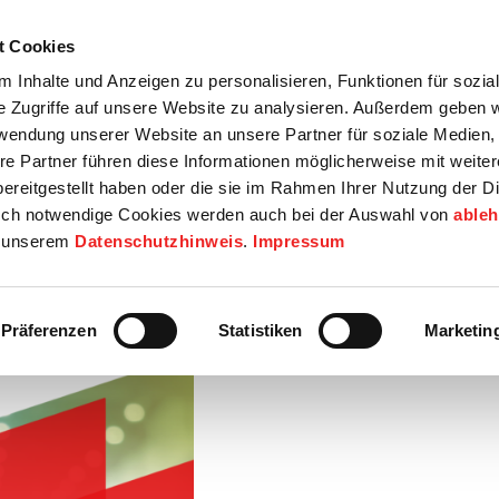
t Cookies
tartseite
Termine
Top 15
Karriere
 Inhalte und Anzeigen zu personalisieren, Funktionen für sozia
e Zugriffe auf unsere Website zu analysieren. Außerdem geben w
info
Wirtschaft / Wohnen
Bildung / Soziales
Touristik / F
rwendung unserer Website an unsere Partner für soziale Medien
re Partner führen diese Informationen möglicherweise mit weite
ereitgestellt haben oder die sie im Rahmen Ihrer Nutzung der D
ch notwendige Cookies werden auch bei der Auswahl von
able
in unserem
Datenschutzhinweis
.
Impressum
ngsfachangestellten (m/w/d)
Präferenzen
Statistiken
Marketin