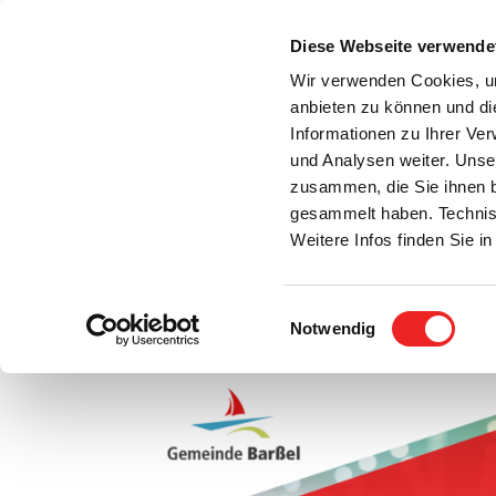
Zum
Inhalt
Diese Webseite verwende
S
springen
Wir verwenden Cookies, um
anbieten zu können und di
Aktuelles
Bürgerservice
Rats- / Bürger
Informationen zu Ihrer Ve
und Analysen weiter. Unse
zusammen, die Sie ihnen b
gesammelt haben. Technis
Weitere Infos finden Sie 
Einwilligungsauswahl
Stellenanzeige: Auszubildender zum Verwaltu
Notwendig
Zeige
grösseres
Bild