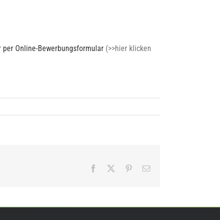
er per Online-Bewerbungsformular
(>>hier klicken
Facebook
X
Pinterest
E-
Mail