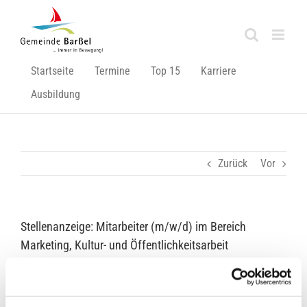
Zum
Inhalt
springen
Startseite
Termine
Top 15
Karriere
Ausbildung
Zurück
Vor
Stellenanzeige: Mitarbeiter (m/w/d) im Bereich
Marketing, Kultur- und Öffentlichkeitsarbeit
Zeige
grösseres
Bild