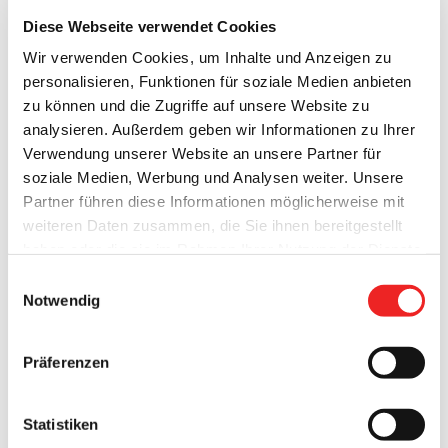
Diese Webseite verwendet Cookies
Wir verwenden Cookies, um Inhalte und Anzeigen zu
personalisieren, Funktionen für soziale Medien anbieten
zu können und die Zugriffe auf unsere Website zu
analysieren. Außerdem geben wir Informationen zu Ihrer
Verwendung unserer Website an unsere Partner für
soziale Medien, Werbung und Analysen weiter. Unsere
Partner führen diese Informationen möglicherweise mit
weiteren Daten zusammen, die Sie ihnen bereitgestellt
haben oder die sie im Rahmen Ihrer Nutzung der Dienste
gesammelt haben. Technisch notwendige Cookies
Einwilligungsauswahl
werden auch bei der Auswahl von
ablehnen
gesetzt.
Notwendig
Weitere Infos finden Sie in
unserem
Datenschutzhinweis
.
Impressum
Präferenzen
Die Gemeinde Barßel sucht zum nächstmöglichen Zeitpunkt
einen Mitarbeiter (m/w/d) für den Bereich
Statistiken
Marketing, Kultur- und Öffentlichkeitsarbeit