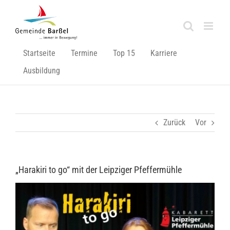
Zum
Inhalt
springen
Startseite
Termine
Top 15
Karriere
Ausbildung
Zurück
Vor
„Harakiri to go“ mit der Leipziger Pfeffermühle
Zeige
grösseres
Bild