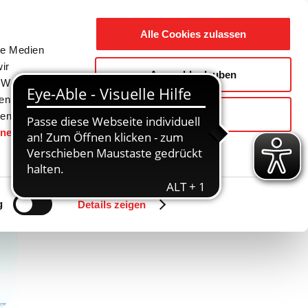
Suche
Ausbildung
Alle Cookies zulassen
nach:
le Medien
ir
Auswahl erlauben
reizeit
Gemeinde / Geschichte
, Werbung
ren Daten
Ablehnen
ienste
hnen
gesetzt.
Zurück
Vor
g
Details zeigen