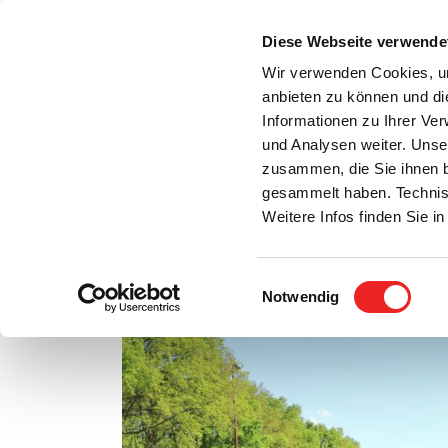
Zum
Inhalt
Diese Webseite verwende
S
springen
Wir verwenden Cookies, um
anbieten zu können und di
Aktuelles
Bürgerservice
Rats- / Bürger
Informationen zu Ihrer Ve
und Analysen weiter. Unse
zusammen, die Sie ihnen b
gesammelt haben. Technis
Weitere Infos finden Sie 
Einwilligungsauswahl
Auftakt STADTRADELN
Notwendig
Zeige
grösseres
Bild