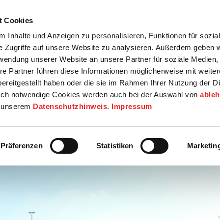
t Cookies
tartseite
Termine
Top 15
Karriere
 Inhalte und Anzeigen zu personalisieren, Funktionen für sozia
e Zugriffe auf unsere Website zu analysieren. Außerdem geben w
info
Wirtschaft / Wohnen
Bildung / Soziales
Touristik / F
rwendung unserer Website an unsere Partner für soziale Medien
re Partner führen diese Informationen möglicherweise mit weite
ereitgestellt haben oder die sie im Rahmen Ihrer Nutzung der D
ch notwendige Cookies werden auch bei der Auswahl von
able
in unserem
Datenschutzhinweis
.
Impressum
Präferenzen
Statistiken
Marketin