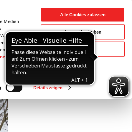
Suche
Ausbildung
Alle Cookies zulassen
nach:
le Medien
ir
Auswahl erlauben
reizeit
Gemeinde / Geschichte
, Werbung
ren Daten
Ablehnen
ienste
hnen
gesetzt.
Zurück
Vor
g
Details zeigen