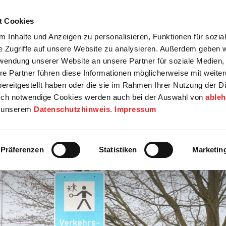
t Cookies
tartseite
Termine
Top 15
Karriere
 Inhalte und Anzeigen zu personalisieren, Funktionen für sozia
e Zugriffe auf unsere Website zu analysieren. Außerdem geben w
info
Wirtschaft / Wohnen
Bildung / Soziales
Touristik / F
rwendung unserer Website an unsere Partner für soziale Medien
re Partner führen diese Informationen möglicherweise mit weite
ereitgestellt haben oder die sie im Rahmen Ihrer Nutzung der D
ch notwendige Cookies werden auch bei der Auswahl von
able
in unserem
Datenschutzhinweis
.
Impressum
Präferenzen
Statistiken
Marketin