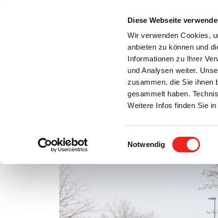
Zum
Inhalt
Diese Webseite verwende
S
springen
Wir verwenden Cookies, um
anbieten zu können und di
Aktuelles
Bürgerservice
Rats- / Bürger
Informationen zu Ihrer Ve
und Analysen weiter. Unse
zusammen, die Sie ihnen b
gesammelt haben. Technis
Weitere Infos finden Sie 
Einwilligungsauswahl
Sicher auf dem Schulweg
Notwendig
Zeige
grösseres
Bild