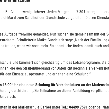
er Marienschule
le in Barßel ein wenig sicherer. Jeden Morgen um 7:30 Uhr regeln hie
 Lidl-Markt zum Schulhof der Grundschule zu geleiten. Diesen Diens
se Aufgabe freiwillig gemeldet. Nun suchen sie gemeinsam mit der S
tstreitern. Schulleiterin Maike Gundelach sagt: „Nach der Einführun
uns freuen, wenn wir noch mehr Ehrenamtliche finden, damit auch and
enschule und kümmert sich gleichzeitig um das Lotsenprogramm. Sie b
innen, die den Straßenübergang vor Unterrichtsbeginn als Verkehrslot
ür den Einsatz ausgestattet und erhalten eine Schulung.“
is 15:00 Uhr eine neue Schulung für Verkehrslotsen an der Marienschu
hulung durchführen. „Die Teilnahme an dieser Ausbildung verpflichtet 
 Gundelach.
nten in der Marienschule Barßel unter Tel.: 04499 7591 oder bei Nat