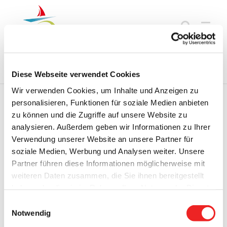
Zum
Inhalt
springen
Startseite
Termine
Top 15
Karriere
Ausbildung
Diese Webseite verwendet Cookies
Wir verwenden Cookies, um Inhalte und Anzeigen zu
personalisieren, Funktionen für soziale Medien anbieten
zu können und die Zugriffe auf unsere Website zu
Zurück
Vor
analysieren. Außerdem geben wir Informationen zu Ihrer
Verwendung unserer Website an unsere Partner für
soziale Medien, Werbung und Analysen weiter. Unsere
Partner führen diese Informationen möglicherweise mit
Jahrgang 3, Ausgabe 13-2024 vom 16.12.2024
weiteren Daten zusammen, die Sie ihnen bereitgestellt
Zeige
haben oder die sie im Rahmen Ihrer Nutzung der Dienste
grösseres
gesammelt haben. Technisch notwendige Cookies
Einwilligungsauswahl
Bild
werden auch bei der Auswahl von
ablehnen
gesetzt.
Notwendig
Weitere Infos finden Sie in