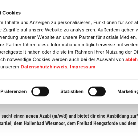
t Cookies
tartseite
Termine
Top 15
Karriere
 Inhalte und Anzeigen zu personalisieren, Funktionen für sozia
e Zugriffe auf unsere Website zu analysieren. Außerdem geben w
info
Wirtschaft / Wohnen
Bildung / Soziales
Touristik / F
rwendung unserer Website an unsere Partner für soziale Medien
re Partner führen diese Informationen möglicherweise mit weite
ereitgestellt haben oder die sie im Rahmen Ihrer Nutzung der D
ch notwendige Cookies werden auch bei der Auswahl von
able
in unserem
Datenschutzhinweis
.
Impressum
tellten für Bäderbetriebe (m/w/d)
Präferenzen
Statistiken
Marketin
 sucht einen neuen Azubi (m/w/d) und bietet dir eine Ausbildung zur
Barßel, dem Hallenbad Wiesmoor, dem Freibad Hengstforde und dem 