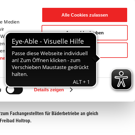
Suche
Ausbildung
Alle Cookies zulassen
nach:
le Medien
ir
Auswahl erlauben
reizeit
Gemeinde / Geschichte
, Werbung
ren Daten
Ablehnen
ienste
hnen
gesetzt.
Zurück
Vor
g
Details zeigen
*zum Fachangestellten für Bäderbetriebe an gleich
Freibad Holtrop.