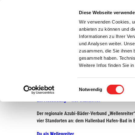
Zum
Inhalt
Diese Webseite verwende
S
springen
Wir verwenden Cookies, um
anbieten zu können und di
Aktuelles
Bürgerservice
Rats- / Bürger
Informationen zu Ihrer Ve
und Analysen weiter. Unse
zusammen, die Sie ihnen b
gesammelt haben. Technis
Weitere Infos finden Sie 
Einwilligungsauswahl
Stellenanzeige: Auszubildender zum Fachanges
Notwendig
Ein Ausbildung – vier Standorte!
Der regionale Azubi-Bäder-Verbund „Wellenreiter“
vier Standorten an: dem Hallenbad Hafen-Bad in 
Du als Wellenreiter