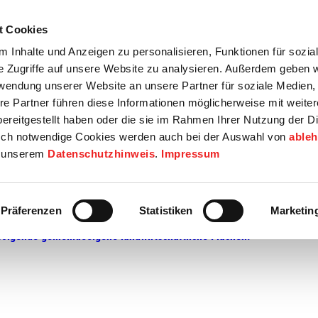
t Cookies
tartseite
Termine
Top 15
Karriere
 Inhalte und Anzeigen zu personalisieren, Funktionen für sozia
e Zugriffe auf unsere Website zu analysieren. Außerdem geben w
info
Wirtschaft / Wohnen
Bildung / Soziales
Touristik / F
rwendung unserer Website an unsere Partner für soziale Medien
re Partner führen diese Informationen möglicherweise mit weite
ereitgestellt haben oder die sie im Rahmen Ihrer Nutzung der D
ch notwendige Cookies werden auch bei der Auswahl von
able
in unserem
Datenschutzhinweis
.
Impressum
Präferenzen
Statistiken
Marketin
olgende gemeindeeigene landwirtschaftliche Flächen: