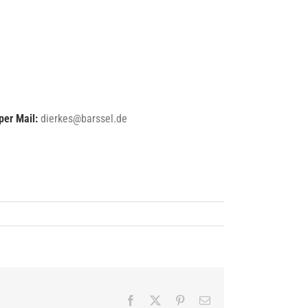
per Mail:
dierkes@barssel.de
Facebook
X
Pinterest
E-