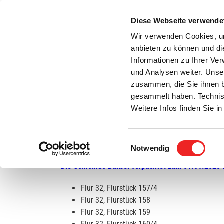
Zum
Inhalt
Diese Webseite verwende
S
springen
Wir verwenden Cookies, um
anbieten zu können und di
Aktuelles
Bürgerservice
Rats- / Bürger
Informationen zu Ihrer Ve
und Analysen weiter. Unse
zusammen, die Sie ihnen b
gesammelt haben. Technis
Weitere Infos finden Sie 
Einwilligungsauswahl
Flächen zu verpachten!
Notwendig
Die Gemeinde Barßel verpachtet zum 01.01.2025 f
Flur 32, Flurstück 157/4
Flur 32, Flurstück 158
Flur 32, Flurstück 159