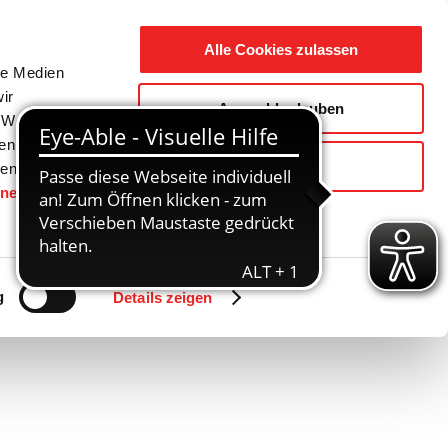
Suche
Ausbildung
Alle Cookies zulassen
nach:
le Medien
ir
Auswahl erlauben
reizeit
Gemeinde / Geschichte
, Werbung
ren Daten
Ablehnen
ienste
hnen
gesetzt.
Zurück
Vor
g
Details zeigen