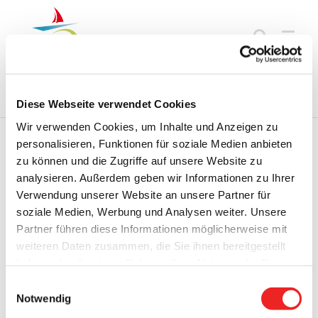
Zum
Inhalt
springen
Startseite
Termine
Top 15
Karriere
Ausbildung
Diese Webseite verwendet Cookies
Wir verwenden Cookies, um Inhalte und Anzeigen zu
personalisieren, Funktionen für soziale Medien anbieten
zu können und die Zugriffe auf unsere Website zu
Zurück
Vor
analysieren. Außerdem geben wir Informationen zu Ihrer
Verwendung unserer Website an unsere Partner für
soziale Medien, Werbung und Analysen weiter. Unsere
Partner führen diese Informationen möglicherweise mit
Jahrgang 3, Ausgabe 8/2024 vom 20.11.2024
weiteren Daten zusammen, die Sie ihnen bereitgestellt
Zeige
haben oder die sie im Rahmen Ihrer Nutzung der Dienste
grösseres
gesammelt haben. Technisch notwendige Cookies
Einwilligungsauswahl
Bild
werden auch bei der Auswahl von
ablehnen
gesetzt.
Notwendig
Weitere Infos finden Sie in