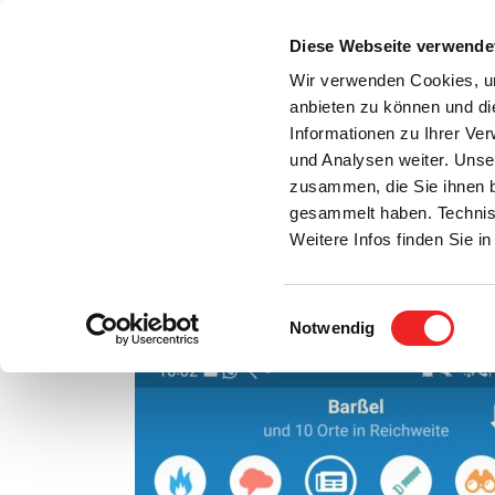
Zum
Inhalt
Diese Webseite verwende
S
springen
Wir verwenden Cookies, um
anbieten zu können und di
Aktuelles
Bürgerservice
Rats- / Bürger
Informationen zu Ihrer Ve
und Analysen weiter. Unse
zusammen, die Sie ihnen b
gesammelt haben. Technis
Weitere Infos finden Sie 
Einwilligungsauswahl
Neue Kommunikations-App „DorfFunk“ wird ei
Notwendig
Zeige
grösseres
Bild