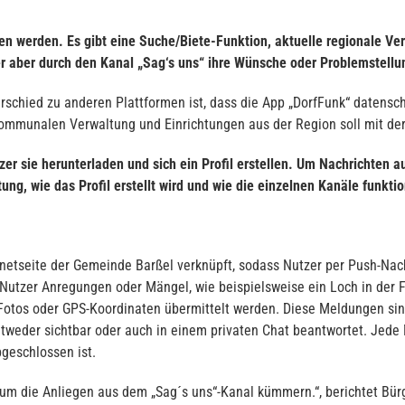
n werden. Es gibt eine Suche/Biete-Funktion, aktuelle regionale Ve
 aber durch den Kanal „Sag‘s uns“ ihre Wünsche oder Problemstell
erschied zu anderen Plattformen ist, dass die App „DorfFunk“ datens
 kommunalen Verwaltung und Einrichtungen aus der Region soll mit der
er sie herunterladen und sich ein Profil erstellen. Um Nachrichten 
g, wie das Profil erstellt wird und wie die einzelnen Kanäle funkti
ernetseite der Gemeinde Barßel verknüpft, sodass Nutzer per Push-Nach
Nutzer Anregungen oder Mängel, wie beispielsweise ein Loch in der F
tos oder GPS-Koordinaten übermittelt werden. Diese Meldungen sind 
weder sichtbar oder auch in einem privaten Chat beantwortet. Jede 
bgeschlossen ist.
um die Anliegen aus dem „Sag´s uns“-Kanal kümmern.“, berichtet Bür