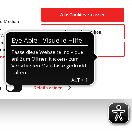
Suche
Ausbildung
Alle Cookies zulassen
nach:
le Medien
ir
Auswahl erlauben
reizeit
Gemeinde / Geschichte
, Werbung
ren Daten
Ablehnen
ienste
hnen
gesetzt.
Zurück
Vor
g
Details zeigen