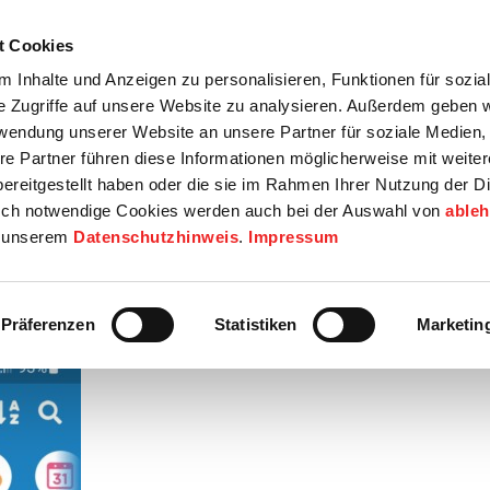
t Cookies
tartseite
Termine
Top 15
Karriere
 Inhalte und Anzeigen zu personalisieren, Funktionen für sozia
e Zugriffe auf unsere Website zu analysieren. Außerdem geben w
info
Wirtschaft / Wohnen
Bildung / Soziales
Touristik / F
rwendung unserer Website an unsere Partner für soziale Medien
re Partner führen diese Informationen möglicherweise mit weite
ereitgestellt haben oder die sie im Rahmen Ihrer Nutzung der D
ch notwendige Cookies werden auch bei der Auswahl von
able
in unserem
Datenschutzhinweis
.
Impressum
ngeführt
Präferenzen
Statistiken
Marketin