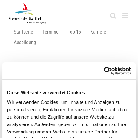
Zum
Inhalt
springen
Startseite
Termine
Top 15
Karriere
Ausbildung
Zurück
Vor
Diese Webseite verwendet Cookies
Traumspielpark bleibt bis Ende Mai gesperrt
Wir verwenden Cookies, um Inhalte und Anzeigen zu
personalisieren, Funktionen für soziale Medien anbieten
Zeige
zu können und die Zugriffe auf unsere Website zu
grösseres
analysieren. Außerdem geben wir Informationen zu Ihrer
Bild
Verwendung unserer Website an unsere Partner für