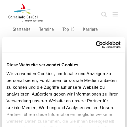
Zum
Inhalt
springen
Startseite
Termine
Top 15
Karriere
Ausbildung
Diese Webseite verwendet Cookies
Zurück
Vor
Wir verwenden Cookies, um Inhalte und Anzeigen zu
personalisieren, Funktionen für soziale Medien anbieten
zu können und die Zugriffe auf unsere Website zu
Kommunale Richtlinie zur Förderung privater
analysieren. Außerdem geben wir Informationen zu Ihrer
Verwendung unserer Website an unsere Partner für
Modernisierungsmaßnahmen
soziale Medien, Werbung und Analysen weiter. Unsere
Die Kommunale Richtlinie der Gemeinde Barßel zur
Partner führen diese Informationen möglicherweise mit
Förderung privater Modernisierungs- und
weiteren Daten zusammen, die Sie ihnen bereitgestellt
Instandsetzungsmaßnahmen im Rahmen der