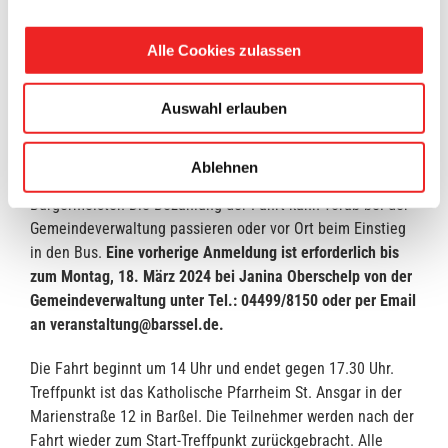
Für den ersten Termin am 3. April können sich die
Seniorinnen und Senioren ab jetzt anmelden. An der Fahrt
Alle Cookies zulassen
teilnehmen kann jede interessierte Person ab einem Alter
von 60 Jahren. Vorrang haben hierbei die Personen, die bei
der Rundfahrt im vergangenen Herbst nicht dabei waren.
Auswahl erlauben
Der Unkostenbeitrag für Busfahrt sowie die Kaffee- und
Kuchenpause beträgt 5 Euro. „Die darüber hinaus gehenden
Ablehnen
Kosten übernimmt die Gemeinde Barßel.“, so der
Bürgermeister. Die Bezahlung der Fahrt kann vorab bei der
Gemeindeverwaltung passieren oder vor Ort beim Einstieg
in den Bus.
Eine vorherige Anmeldung ist erforderlich bis
zum Montag, 18. März 2024 bei Janina Oberschelp von der
Gemeindeverwaltung unter Tel.: 04499/8150 oder per Email
an veranstaltung@barssel.de.
Die Fahrt beginnt um 14 Uhr und endet gegen 17.30 Uhr.
Treffpunkt ist das Katholische Pfarrheim St. Ansgar in der
Marienstraße 12 in Barßel. Die Teilnehmer werden nach der
Fahrt wieder zum Start-Treffpunkt zurückgebracht. Alle