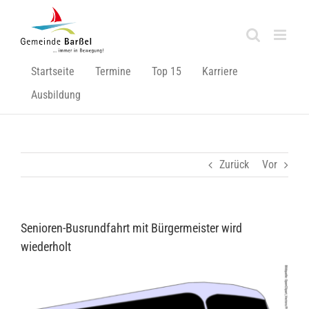
Zum
Inhalt
springen
Startseite
Termine
Top 15
Karriere
Ausbildung
Zurück
Vor
Senioren-Busrundfahrt mit Bürgermeister wird
wiederholt
Zeige
grösseres
Bild