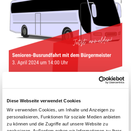
Diese Webseite verwendet Cookies
Anmeldungen für ersten Termin bis zum 18.
Wir verwenden Cookies, um Inhalte und Anzeigen zu
März möglich
personalisieren, Funktionen für soziale Medien anbieten
zu können und die Zugriffe auf unsere Website zu
Nachdem die Busrundfahrt mit Bürgermeister Nils Anhuth
analysieren. Außerdem geben wir Informationen zu Ihrer