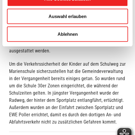
Telefonnummer: 04499/7591. Starten soll der Lotsendienst
so früh wie möglich, zu Beginn des neuen Jahres.
Auswahl erlauben
„Es ist ein Ehrenamt und jeder, der sich meldet und uns
helfen möchte, ist ein Zugewinn.“, so die Schulleitung. Die
Ablehnen
Verkehrslotsen würden laut Bürgermeister von der
Gemeindeverwaltung mit entsprechendem Material
ausgestattet werden.
Um die Verkehrssicherheit der Kinder auf dem Schulweg zur
Marienschule sicherzustellen hat die Gemeindeverwaltung
in der Vergangenheit bereits einiges getan. So wurden rund
um die Schule 30er Zonen eingerichtet, die während der
Schulzeiten gelten. In jüngster Vergangenheit wurde der
Radweg, der hinter dem Sportplatz entlangführt, ertüchtigt.
Außerdem wurden an der Einfahrt zwischen Sportplatz und
EWE Poller errichtet, damit es durch den dortigen An- und
Abfahrtsverkehr nicht zu zusätzlichen Gefahren kommt.