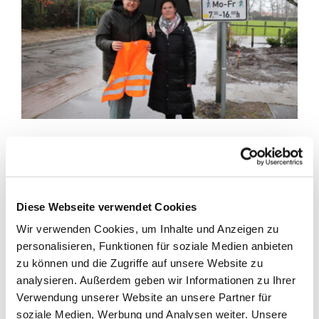
Eltern sehen an Übergang LIDL/EWE zu
Stoßzeiten einen Gefahrenpunkt
Wenn die Schülerinnen und Schüler der Marienschule
Diese Webseite verwendet Cookies
Barßel zur Schule gebracht werden, kommt es aus Sicht
Wir verwenden Cookies, um Inhalte und Anzeigen zu
vieler Eltern aufgrund des erhöhten Verkehrsaufkommens
personalisieren, Funktionen für soziale Medien anbieten
immer wieder zu Gefahrenpunkten für die Kinder.
Die
zu können und die Zugriffe auf unsere Website zu
Schulleiterin der Grundschule, Maike Gundelach, sucht
analysieren. Außerdem geben wir Informationen zu Ihrer
daher zusammen mit Bürgermeister Nils Anhuth nach
Verwendung unserer Website an unsere Partner für
ehrenamtlichen Lotsen, die zu Schulbeginn und –ende den
soziale Medien, Werbung und Analysen weiter. Unsere