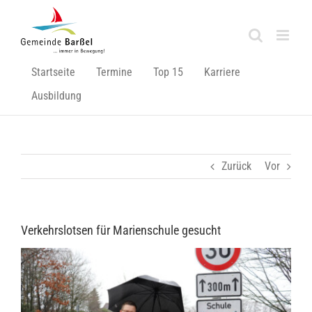
Zum
Inhalt
springen
Startseite
Termine
Top 15
Karriere
Ausbildung
Zurück
Vor
Verkehrslotsen für Marienschule gesucht
Zeige
grösseres
Bild