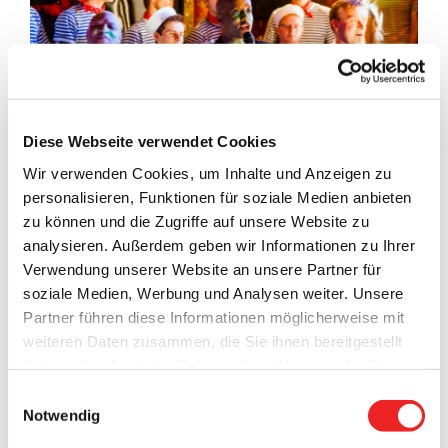
Diese Webseite verwendet Cookies
Wir verwenden Cookies, um Inhalte und Anzeigen zu
personalisieren, Funktionen für soziale Medien anbieten
zu können und die Zugriffe auf unsere Website zu
analysieren. Außerdem geben wir Informationen zu Ihrer
Karten-Vorverkauf findet ab dem 11. Dezember
Verwendung unserer Website an unsere Partner für
2023 statt
soziale Medien, Werbung und Analysen weiter. Unsere
Partner führen diese Informationen möglicherweise mit
weiteren Daten zusammen, die Sie ihnen bereitgestellt
Nachdem der Entertainer Yared Dibaba mit seiner Band in
haben oder die sie im Rahmen Ihrer Nutzung der Dienste
2020 ein ausverkauftes Konzert in der Gemeinde Barßel
gesammelt haben. Technisch notwendige Cookies
gegeben hat, kommt er jetzt für einen zweiten Auftritt in
Einwilligungsauswahl
werden auch bei der Auswahl von
ablehnen
gesetzt.
den Seemannsort. Am
Freitag, den 8. März 2024
spielen
Notwendig
Weitere Infos finden Sie in
„Yared Dibaba und die Schlickrutscher“, eine Band inkl.