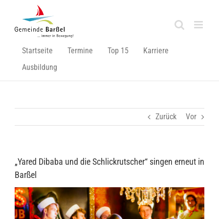
Zum
Inhalt
springen
Startseite
Termine
Top 15
Karriere
Ausbildung
Zurück
Vor
„Yared Dibaba und die Schlickrutscher“ singen erneut in
Barßel
Zeige
grösseres
Bild