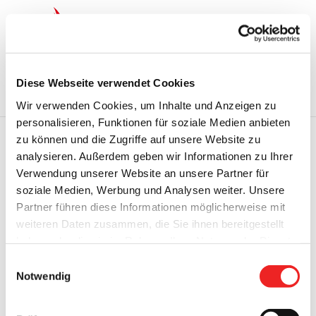
Zum
Inhalt
springen
Startseite
Termine
Top 15
Karriere
Diese Webseite verwendet Cookies
Ausbildung
Wir verwenden Cookies, um Inhalte und Anzeigen zu
personalisieren, Funktionen für soziale Medien anbieten
zu können und die Zugriffe auf unsere Website zu
analysieren. Außerdem geben wir Informationen zu Ihrer
Zurück
Vor
Verwendung unserer Website an unsere Partner für
soziale Medien, Werbung und Analysen weiter. Unsere
Partner führen diese Informationen möglicherweise mit
weiteren Daten zusammen, die Sie ihnen bereitgestellt
Straßensperrung auf der Westmarkstraße
haben oder die sie im Rahmen Ihrer Nutzung der Dienste
gesammelt haben. Technisch notwendige Cookies
Ab Montag, den 14.08.2023 bis voraussichtlich
Einwilligungsauswahl
werden auch bei der Auswahl von
ablehnen
gesetzt.
einschließlich Mittwoch, den 16.08.2023 ist die
Notwendig
Weitere Infos finden Sie in
Westmarkstraße auf dem Abschnitt von der Oltmann-
unserem
Datenschutzhinweis
.
Impressum
Strenge-Straße bis zur Loher Straße aufgrund von