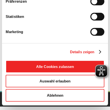
Präferenzen
Straßenbauarbeiten
voll für den Verkehr gesperrt.
Die Gemeindeverwaltung Barßel bittet um Ihr Verständnis!
Statistiken
14. August 2023
Marketing
Details zeigen
Diesen Beitrag teilen
Facebook
X
Pinterest
E-
Mail
Alle Cookies zulassen
Auswahl erlauben
Ablehnen
Copyright Gemeinde Barßel | All Rights Reserved | Powered by
upcommerce.de