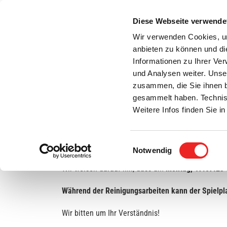
Zum
Inhalt
Diese Webseite verwende
S
springen
Wir verwenden Cookies, um
anbieten zu können und di
Aktuelles
Bürgerservice
Rats- / Bürger
Informationen zu Ihrer Ve
und Analysen weiter. Unse
zusammen, die Sie ihnen b
gesammelt haben. Technis
Weitere Infos finden Sie 
Einwilligungsauswahl
Sandreinigung auf Traumspielpark
Notwendig
Wir weisen darauf hin, dass am
Montag, 17.07.23 
Während der Reinigungsarbeiten kann der Spielpl
Wir bitten um Ihr Verständnis!