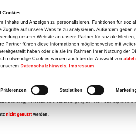
t Cookies
tartseite
Termine
Top 15
Karriere
 Inhalte und Anzeigen zu personalisieren, Funktionen für sozia
e Zugriffe auf unsere Website zu analysieren. Außerdem geben w
info
Wirtschaft / Wohnen
Bildung / Soziales
Touristik / F
rwendung unserer Website an unsere Partner für soziale Medien
re Partner führen diese Informationen möglicherweise mit weite
ereitgestellt haben oder die sie im Rahmen Ihrer Nutzung der D
ch notwendige Cookies werden auch bei der Auswahl von
able
in unserem
Datenschutzhinweis
.
Impressum
Präferenzen
Statistiken
Marketin
und Dienstag, 18.07.23
eine Sandreinigung auf dem Traumspielpark a
atz
nicht genutzt
werden.