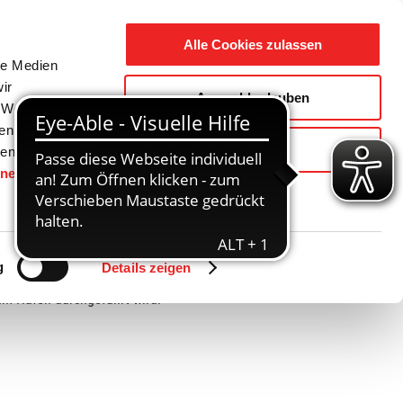
Suche
Ausbildung
Alle Cookies zulassen
nach:
le Medien
ir
Auswahl erlauben
reizeit
Gemeinde / Geschichte
, Werbung
ren Daten
Ablehnen
ienste
hnen
gesetzt.
Zurück
Vor
g
Details zeigen
m Hafen durchgeführt wird.