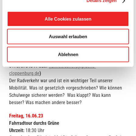
Details zeigen
Freitag, 16.06.23
Alle Cookies zulassen
Vortrag und Gesprächsrunde rund um den Radverkehr
Uhrzeit:
17:30 Uhr
Organisation:
ADFC Kreisverband Cloppenburg und Bündnis
Auswahl erlauben
90 / Die Grünen Ortsgruppe Barßel
Treffpunkt:
Hotel Ummen (Friesoyther Straße 2)
Ablehnen
Anmeldung:
wünschenswert, bei Hannes Coners (Tel.:
0173/5784841 oder
hannes.coners@gruene-
cloppenburg.de
)
Der Radverkehr war und ist ein wichtiger Teil unserer
Mobilität. Was ist gesetzlich vorgeschrieben? Wie können
Schulwege sicherer werden? Was klappt? Was kann
besser? Was machen andere besser?
Freitag, 16.06.23
Fahrradtour durchs Grüne
Uhrzeit:
18:30 Uhr