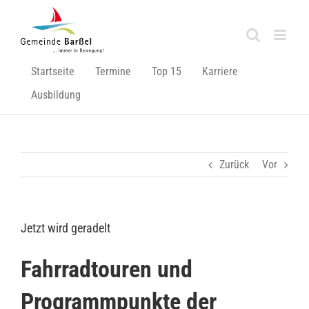
Zum
Inhalt
springen
Startseite
Termine
Top 15
Karriere
Ausbildung
Zurück
Vor
Jetzt wird geradelt
Fahrradtouren und
Programmpunkte der