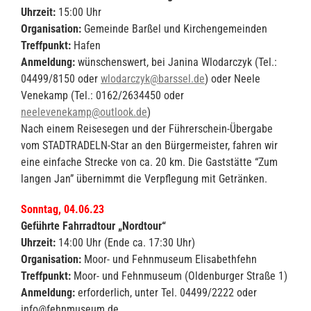
Uhrzeit:
15:00 Uhr
Organisation:
Gemeinde Barßel und Kirchengemeinden
Treffpunkt:
Hafen
Anmeldung:
wünschenswert, bei Janina Wlodarczyk (Tel.:
04499/8150 oder
wlodarczyk@barssel.de
) oder Neele
Venekamp (Tel.: 0162/2634450 oder
neelevenekamp@outlook.de
)
Nach einem Reisesegen und der Führerschein-Übergabe
vom STADTRADELN-Star an den Bürgermeister, fahren wir
eine einfache Strecke von ca. 20 km. Die Gaststätte “Zum
langen Jan” übernimmt die Verpflegung mit Getränken.
Sonntag, 04.06.23
Geführte Fahrradtour „Nordtour“
Uhrzeit:
14:00 Uhr (Ende ca. 17:30 Uhr)
Organisation:
Moor- und Fehnmuseum Elisabethfehn
Treffpunkt:
Moor- und Fehnmuseum (Oldenburger Straße 1)
Anmeldung:
erforderlich, unter Tel. 04499/2222 oder
info@fehnmuseum.de