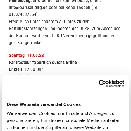
Anmeldung:
erforderlich bis zum 04.06.23, unter:
info@barssel.dlrg.de oder bei Rene Thoben (Tel.
0162/4037054)
Freut euch unter anderem auf Infos zu den
Rettungsfahrzeugen und -booten der DLRG. Zum Abschluss
der Radtour wird beim DLRG Vereinsheim gegrillt und es
gibt Kaltgetränke.
Sonntag, 11.06.23
Fahrradtour “Sportlich durchs Grüne”
Uhrzeit:
17:00 Uhr
Organisation:
Bündnis 90 / Die Grünen Ortsgruppe Barßel
Treffpunkt:
Hafen
Anmeldung:
wünschenswert, bei Hannes Coners (Tel.:
0173/5784841 oder
hannes.coners@gruene-
Diese Webseite verwendet Cookies
cloppenburg.de
)
Die Grünen laden zu einer sportlichen Fahrradtour von 42
Wir verwenden Cookies, um Inhalte und Anzeigen zu
Kilometer Länge durchs Grüne und entlang unserer
personalisieren, Funktionen für soziale Medien anbieten
Gewässer ein.
zu können und die Zugriffe auf unsere Website zu