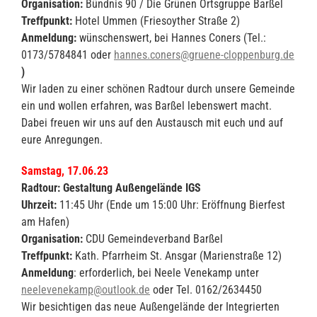
Organisation:
Bündnis 90 / Die Grünen Ortsgruppe Barßel
Treffpunkt:
Hotel Ummen (Friesoyther Straße 2)
Anmeldung:
wünschenswert, bei Hannes Coners (Tel.:
0173/5784841 oder
hannes.coners@gruene-cloppenburg.de
)
Wir laden zu einer schönen Radtour durch unsere Gemeinde
ein und wollen erfahren, was Barßel lebenswert macht.
Dabei freuen wir uns auf den Austausch mit euch und auf
eure Anregungen.
Samstag, 17.06.23
Radtour: Gestaltung Außengelände IGS
Uhrzeit:
11:45 Uhr (Ende um 15:00 Uhr: Eröffnung Bierfest
am Hafen)
Organisation:
CDU Gemeindeverband Barßel
Treffpunkt:
Kath. Pfarrheim St. Ansgar (Marienstraße 12)
Anmeldung
: erforderlich, bei Neele Venekamp unter
neelevenekamp@outlook.de
oder Tel. 0162/2634450
Wir besichtigen das neue Außengelände der Integrierten