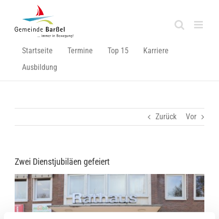
Zum
Inhalt
springen
Startseite
Termine
Top 15
Karriere
Ausbildung
Zurück
Vor
Zwei Dienstjubiläen gefeiert
Zeige
grösseres
Bild