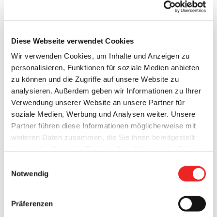
Diese Webseite verwendet Cookies
Wir verwenden Cookies, um Inhalte und Anzeigen zu
personalisieren, Funktionen für soziale Medien anbieten
zu können und die Zugriffe auf unsere Website zu
analysieren. Außerdem geben wir Informationen zu Ihrer
Ihr 25-jähriges Dienstjubiläum feierten nun Anna Benz und
Verwendung unserer Website an unsere Partner für
Gerlinde Düllmann. Bürgermeister Nils Anhuth,
soziale Medien, Werbung und Analysen weiter. Unsere
Personalsachbearbeiterin Jacqueline Faust und der
Partner führen diese Informationen möglicherweise mit
Vorsitzende des Personalrates, Armin Flügge, sagten
weiteren Daten zusammen, die Sie ihnen bereitgestellt
während einer kleinen Feierstunde im Rathaus „Danke“ für
haben oder die sie im Rahmen Ihrer Nutzung der Dienste
die langjährige Arbeit der beiden Reinigungskräfte.
gesammelt haben. Technisch notwendige Cookies
Einwilligungsauswahl
werden auch bei der Auswahl von
ablehnen
gesetzt.
Notwendig
Bürgermeister Nils Anhuth erklärt: „Aufgrund von Corona
Weitere Infos finden Sie in
holen wir heute die Feierlichkeit zum Dienstjubiläen von
unserem
Datenschutzhinweis
.
Impressum
Frau Benz und Frau Düllmann nach. Beide sind seit Sommer
Präferenzen
2022 nicht nur 25 Jahre im öffentlichen Dienst tätig,