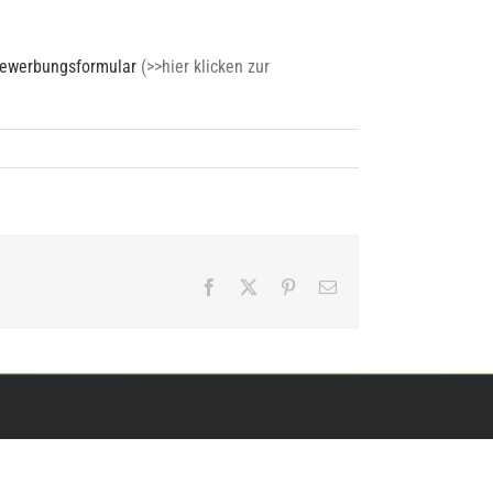
-Bewerbungsformular
(>>hier klicken zur
Facebook
X
Pinterest
E-
Mail