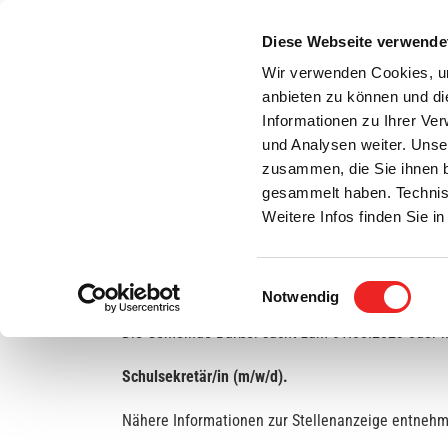
Zum
Inhalt
Diese Webseite verwende
S
springen
Wir verwenden Cookies, um
anbieten zu können und di
Aktuelles
Bürgerservice
Rats- / Bürger
Informationen zu Ihrer Ve
und Analysen weiter. Unse
zusammen, die Sie ihnen b
gesammelt haben. Technis
Weitere Infos finden Sie 
Einwilligungsauswahl
Stellenanzeige: Schulsekretär/in (m/w/d)
Notwendig
Die Gemeinde Barßel sucht zum 01.08.2023 oder n
Schulsekretär/in (m/w/d).
Nähere Informationen zur Stellenanzeige entnehm