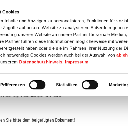
t Cookies
tartseite
Termine
Top 15
Karriere
 Inhalte und Anzeigen zu personalisieren, Funktionen für sozia
e Zugriffe auf unsere Website zu analysieren. Außerdem geben w
info
Wirtschaft / Wohnen
Bildung / Soziales
Touristik / F
rwendung unserer Website an unsere Partner für soziale Medien
re Partner führen diese Informationen möglicherweise mit weite
ereitgestellt haben oder die sie im Rahmen Ihrer Nutzung der D
ch notwendige Cookies werden auch bei der Auswahl von
able
in unserem
Datenschutzhinweis
.
Impressum
Präferenzen
Statistiken
Marketin
ächstmöglichen Zeitpunkt eine/n
en Sie bitte dem beigefügten Dokument!