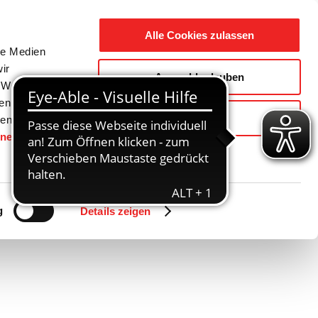
Suche
Ausbildung
Alle Cookies zulassen
nach:
le Medien
ir
Auswahl erlauben
reizeit
Gemeinde / Geschichte
, Werbung
ren Daten
Ablehnen
ienste
hnen
gesetzt.
Zurück
Vor
g
Details zeigen