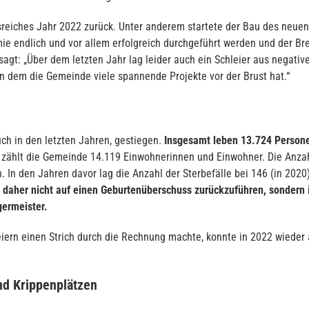
sreiches Jahr 2022 zurück. Unter anderem startete der Bau des neuen 
e endlich und vor allem erfolgreich durchgeführt werden und der B
agt: „Über dem letzten Jahr lag leider auch ein Schleier aus negative
 in dem die Gemeinde viele spannende Projekte vor der Brust hat.“
ch in den letzten Jahren, gestiegen.
Insgesamt leben 13.724 Persone
zählt die Gemeinde 14.119 Einwohnerinnen und Einwohner. Die Anzahl
. In den Jahren davor lag die Anzahl der Sterbefälle bei 146 (in 202
 daher nicht auf einen Geburtenüberschuss zurückzuführen, sondern 
germeister.
ern einen Strich durch die Rechnung machte, konnte in 2022 wieder 
nd Krippenplätzen