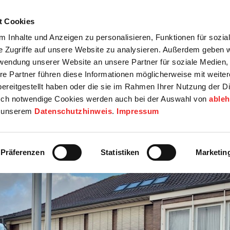
t Cookies
tartseite
Termine
Top 15
Karriere
 Inhalte und Anzeigen zu personalisieren, Funktionen für sozia
e Zugriffe auf unsere Website zu analysieren. Außerdem geben w
info
Wirtschaft / Wohnen
Bildung / Soziales
Touristik / F
rwendung unserer Website an unsere Partner für soziale Medien
re Partner führen diese Informationen möglicherweise mit weite
ereitgestellt haben oder die sie im Rahmen Ihrer Nutzung der D
ch notwendige Cookies werden auch bei der Auswahl von
able
in unserem
Datenschutzhinweis
.
Impressum
Präferenzen
Statistiken
Marketin