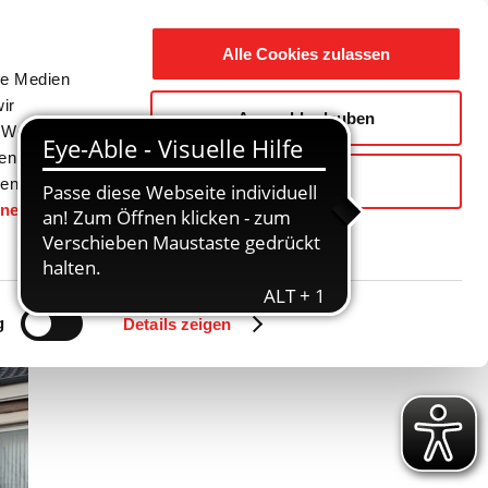
Suche
Ausbildung
Alle Cookies zulassen
nach:
le Medien
ir
Auswahl erlauben
reizeit
Gemeinde / Geschichte
, Werbung
ren Daten
Ablehnen
ienste
hnen
gesetzt.
Zurück
Vor
g
Details zeigen