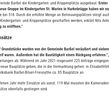
meinde Barßel die Kindergarten- und Krippenplätze ausgebaut.
Erster
neue Gruppe im Kindergarten St. Marien in Harkebrügge haben wir nu
e bei 518. Durch die erhöhte Menge an Betreuungsplätzen steigt auch 
 Kindergarten- und Krippenplätze geschaffen werden, erklärt Nils Anh
g zu eröffnen.“
nsätze
 Grundstücke wurden von der Gemeinde Barßel veräußert und sieben v
if waren. Außerdem hat die Bautätigkeit einen Rückgang erfahren.“,
eilungen ab. Während im Jahr 2021 insgesamt 225 Anträge eingegange
neue Bauplätze geben, die in die Vermarktung gehen: in Elisabethfe
olksbank Barßel-Bösel-Friesoythe ca. 85 Bauplätze an.
ufenen Jahr mehr Einsätze als sonst. 119 Mal mussten die Kameraden
ätze ebenfalls gestiegen sind.