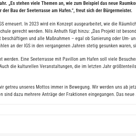
hr. „Es stehen viele Themen an, wie zum Beispiel das neue Raumkonz
 der Bau der Seeterrasse am Hafen.“, freut sich der Bürgermeister.
GS erneuert. In 2023 wird ein Konzept ausgearbeitet, wie die Räumlic
chule gerecht werden. Nils Anhuth fügt hinzu: „Das Projekt ist beso
t beschäftigen und alle Maßnahmen – egal ob Sanierung oder Um- 
len an der IGS in den vergangenen Jahren stetig gesunken waren, si
ht werden. Eine Seeterrasse mit Pavillon am Hafen soll viele Besuch
uch die kulturellen Veranstaltungen, die im letzten Jahr größtentei
 wir getreu unseres Mottos immer in Bewegung. Wir werden uns ab je
n sind dazu mehrere Anträge der Fraktionen eingegangen. Das neue J