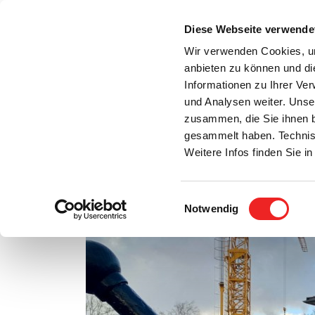
Zum
Inhalt
Diese Webseite verwende
S
springen
Wir verwenden Cookies, um
anbieten zu können und di
Aktuelles
Bürgerservice
Rats- / Bürger
Informationen zu Ihrer Ve
und Analysen weiter. Unse
zusammen, die Sie ihnen b
gesammelt haben. Technis
Weitere Infos finden Sie 
Einwilligungsauswahl
Rückblick auf das Jahr 2022
Notwendig
Zeige
grösseres
Bild