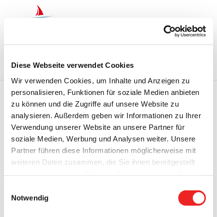
Zum
Inhalt
springen
Startseite
Termine
Top 15
Karriere
Diese Webseite verwendet Cookies
Ausbildung
Wir verwenden Cookies, um Inhalte und Anzeigen zu
personalisieren, Funktionen für soziale Medien anbieten
zu können und die Zugriffe auf unsere Website zu
Zurück
Vor
analysieren. Außerdem geben wir Informationen zu Ihrer
Verwendung unserer Website an unsere Partner für
soziale Medien, Werbung und Analysen weiter. Unsere
Partner führen diese Informationen möglicherweise mit
Jahrgang 1. Ausgabe 06/2022 vom 16.12.2022
weiteren Daten zusammen, die Sie ihnen bereitgestellt
haben oder die sie im Rahmen Ihrer Nutzung der Dienste
Zeige
gesammelt haben. Technisch notwendige Cookies
Einwilligungsauswahl
grösseres
werden auch bei der Auswahl von
ablehnen
gesetzt.
Notwendig
Bild
Weitere Infos finden Sie in