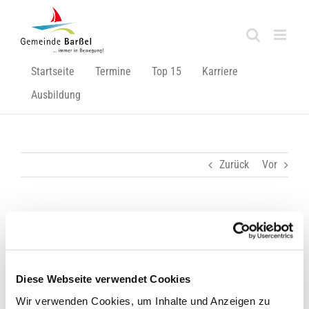
Zum
Inhalt
springen
Startseite
Termine
Top 15
Karriere
Ausbildung
Zurück
Vor
Jahrgang 1. Ausgabe 05/2022 vom 14.12.2022
Zeige
grösseres
Diese Webseite verwendet Cookies
Bild
Wir verwenden Cookies, um Inhalte und Anzeigen zu