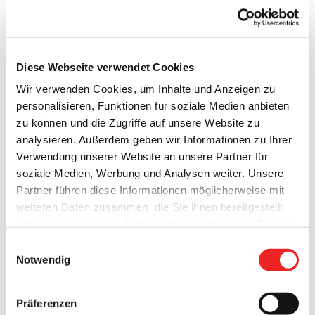
Diese Webseite verwendet Cookies
Wir verwenden Cookies, um Inhalte und Anzeigen zu
personalisieren, Funktionen für soziale Medien anbieten
zu können und die Zugriffe auf unsere Website zu
analysieren. Außerdem geben wir Informationen zu Ihrer
Verwendung unserer Website an unsere Partner für
soziale Medien, Werbung und Analysen weiter. Unsere
Partner führen diese Informationen möglicherweise mit
weiteren Daten zusammen, die Sie ihnen bereitgestellt
haben oder die sie im Rahmen Ihrer Nutzung der Dienste
gesammelt haben. Technisch notwendige Cookies
Einwilligungsauswahl
werden auch bei der Auswahl von
ablehnen
gesetzt.
Notwendig
Weitere Infos finden Sie in
unserem
Datenschutzhinweis
.
Impressum
Präferenzen