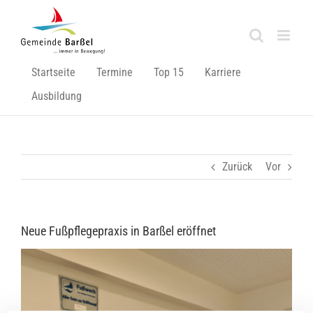
Zum
Inhalt
springen
Startseite
Termine
Top 15
Karriere
Ausbildung
Zurück
Vor
Neue Fußpflegepraxis in Barßel eröffnet
Zeige
grösseres
Bild